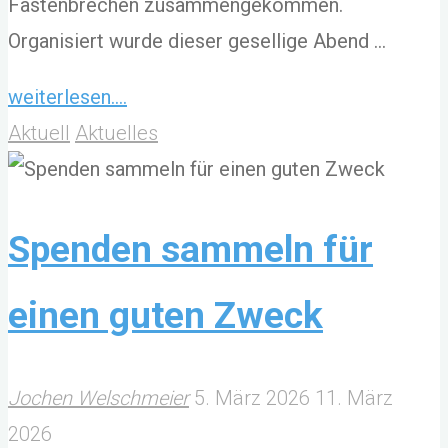
Fastenbrechen zusammengekommen.
Organisiert wurde dieser gesellige Abend …
"Zwei
weiterlesen....
Mal
Aktuell
Aktuelles
ist
schon
Tradition"
Spenden sammeln für
einen guten Zweck
Jochen Welschmeier
5. März 2026
11. März
2026