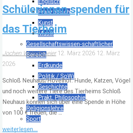
Englisch
Schülerinnen spenden für
Französisch
Kunst
das Tierheim
Musik
Gesellschaftswissen-schaftlicher
Jochen Welschmeier
12. März 2026
12. März
Bereich
2026
Erdkunde
Politik / SoWi
Schloß Neuhaus/Hövelhof. Hunde, Katzen, Vögel
Geschichte
und noch weitere Tiere des Tierheims Schloß
Prakt. Philosophie
Neuhaus können sich über eine Spende in Höhe
Religionslehre
von 100 € freuen, die …
Sport
"Ein
weiterlesen....