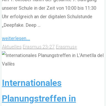
unserer Schule in der Zeit von 10:00 bis 11:30
Uhr erfolgreich an der digitalen Schulstunde
„Deepfake. Deep …
"Digitale
weiterlesen....
Schulstunde
Aktuelles
Erasmus 23-27
Erasmus+
zum
Thema
„Deepfake.
Deep
Internationales
Impact.“"
Planungstreffen in