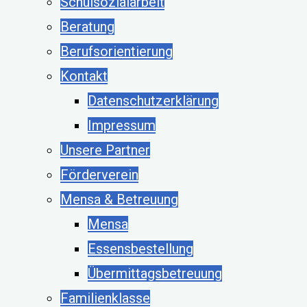
Schulsozialarbeit
Beratung
Berufsorientierung
Kontakt
Datenschutzerklärung
Impressum
Unsere Partner
Förderverein
Mensa & Betreuung
Mensa
Essensbestellung
Übermittagsbetreuung
Familienklasse