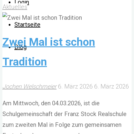
Login
Herz
Aktuelles
für
Startseite
Tiere
–
Zwei Mal ist schon
Blog
Schülerinnen
Tradition
spenden
für
das
Jochen Welschmeier
6. März 2026
6. März 2026
Tierheim"
Am Mittwoch, den 04.03.2026, ist die
Schulgemeinschaft der Franz Stock Realschule
zum zweiten Mal in Folge zum gemeinsamen