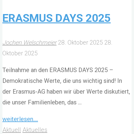
Hövelhof
im
ERASMUS DAYS 2025
Gespräch
mit
Jochen Welschmeier
28. Oktober 2025
28.
jungen
Oktober 2025
Politikern"
Teilnahme an den ERASMUS DAYS 2025 –
Demokratische Werte, die uns wichtig sind! In
der Erasmus-AG haben wir über Werte diskutiert,
die unser Familienleben, das …
"ERASMUS
weiterlesen....
DAYS
Aktuell
Aktuelles