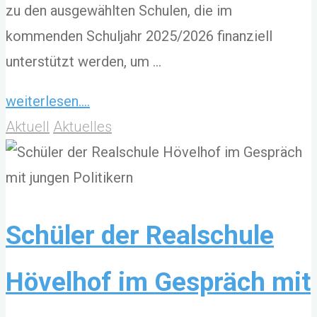
zu den ausgewählten Schulen, die im
kommenden Schuljahr 2025/2026 finanziell
unterstützt werden, um …
"Ein
weiterlesen....
starkes
Aktuell
Aktuelles
Zeichen
für
Vielfalt
und
Schüler der Realschule
Respekt:
Hövelhof im Gespräch mit
Wir
holen