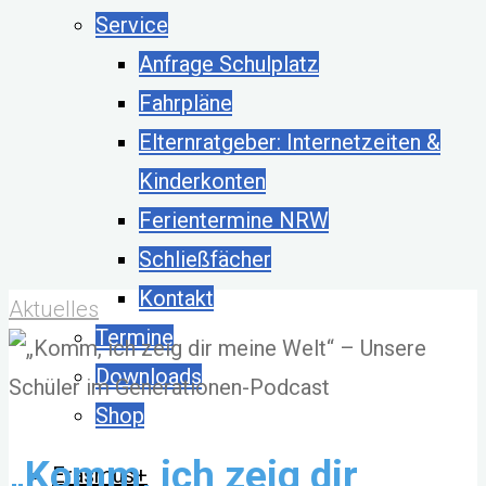
Service
Anfrage Schulplatz
Fahrpläne
Elternratgeber: Internetzeiten &
Kinderkonten
Ferientermine NRW
Schließfächer
Kontakt
Aktuelles
Termine
Downloads
Shop
„Komm, ich zeig dir
Erasmus+