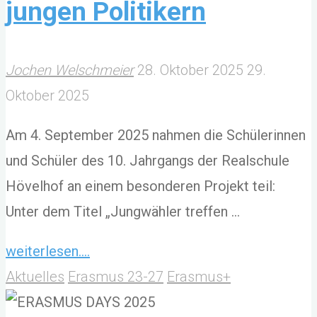
jungen Politikern
den
„Pink
Day“
Jochen Welschmeier
28. Oktober 2025
29.
an
Oktober 2025
die
Am 4. September 2025 nahmen die Schülerinnen
Realschule
und Schüler des 10. Jahrgangs der Realschule
Hövelhof!"
Hövelhof an einem besonderen Projekt teil:
Unter dem Titel „Jungwähler treffen …
"Schüler
weiterlesen....
der
Aktuelles
Erasmus 23-27
Erasmus+
Realschule