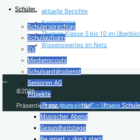
Schüler
aktuelle Berichte
Kernlehrplan
Schülersprechtag
Themen Klasse 5 bis 10 im Überblic
Schullaufbahn
Wissenswertes im Netz
SV
Medienscouts
Schulsanitätsdienst
Senioren-AG
©2026
Projekte
„Franz goes virtual“ – Unsere Schule
Präsentiert von
Bravada
&
WordPress
.
Musischer Abend
Gesundheitstage
Be smart – don´t start!