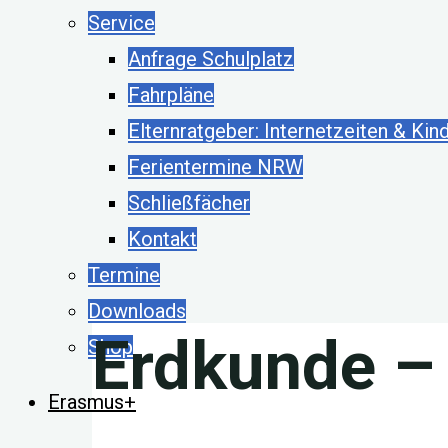
Service
Anfrage Schulplatz
Fahrpläne
Elternratgeber: Internetzeiten & Kin
Ferientermine NRW
Schließfächer
Kontakt
Termine
Downloads
Erdkunde –
Shop
Erasmus+