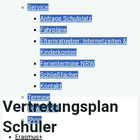
Service
Anfrage Schulplatz
Fahrpläne
Elternratgeber: Internetzeiten &
Kinderkonten
Ferientermine NRW
Schließfächer
Kontakt
Termine
Vertretungsplan
Downloads
Shop
Schüler
Erasmus+