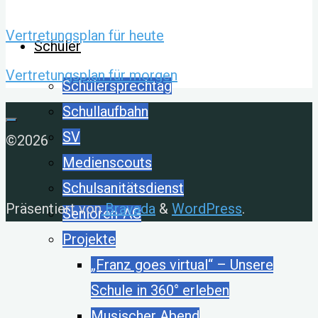
Vertretungsplan für heute
Schüler
Vertretungsplan für morgen
Schülersprechtag
Schullaufbahn
SV
©2026
Medienscouts
Schulsanitätsdienst
Präsentiert von
Bravada
&
WordPress
.
Senioren-AG
Projekte
„Franz goes virtual“ – Unsere
Schule in 360° erleben
Musischer Abend