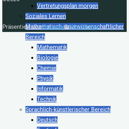
Vertretungsplan morgen
Soziales Lernen
Mathematisch-naturwissenschaftlicher
Präsentiert von
Bravada
&
WordPress
.
Bereich
Mathematik
Biologie
Chemie
Physik
Informatik
Technik
Sprachlich-künstlerischer Bereich
Deutsch