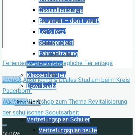
Gesundheitstage
Be smart – don´t start!
Let´s fetz!
Senneprojekt
Fahrradtraining
Ferientermine und bewegliche Ferientage
Wettbewerbe
Klassenfahrten
Zurück
„Ausbildung & Duales Studium beim Kreis
Downloads
Paderborn“
Nächster
Workshop zum Thema Revitalisierung
Unterricht
der schulischen Scoutsarbeit
Vertretungsplan Schüler
Vertretungsplan heute
©2026