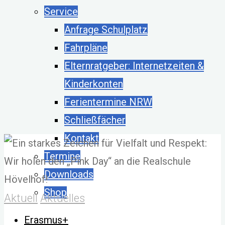
Service
Anfrage Schulplatz
Fahrpläne
Elternratgeber: Internetzeiten &
Kinderkonten
Ferientermine NRW
Schließfächer
Kontakt
Termine
Downloads
Shop
Aktuell
Aktuelles
Erasmus+