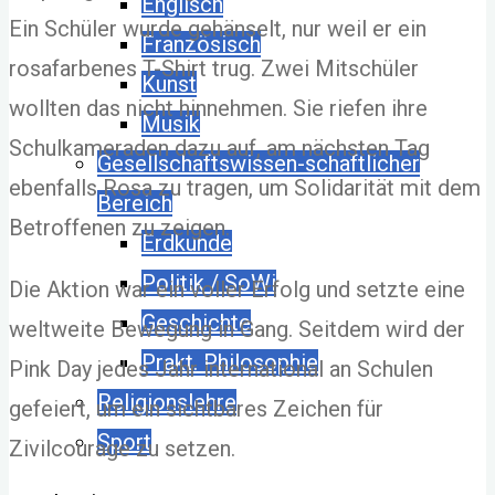
Englisch
Ein Schüler wurde gehänselt, nur weil er ein
Französisch
rosafarbenes T-Shirt trug. Zwei Mitschüler
Kunst
wollten das nicht hinnehmen. Sie riefen ihre
Musik
Schulkameraden dazu auf, am nächsten Tag
Gesellschaftswissen-schaftlicher
ebenfalls Rosa zu tragen, um Solidarität mit dem
Bereich
Betroffenen zu zeigen.
Erdkunde
Politik / SoWi
Die Aktion war ein voller Erfolg und setzte eine
Geschichte
weltweite Bewegung in Gang. Seitdem wird der
Prakt. Philosophie
Pink Day jedes Jahr international an Schulen
Religionslehre
gefeiert, um ein sichtbares Zeichen für
Sport
Zivilcourage zu setzen.