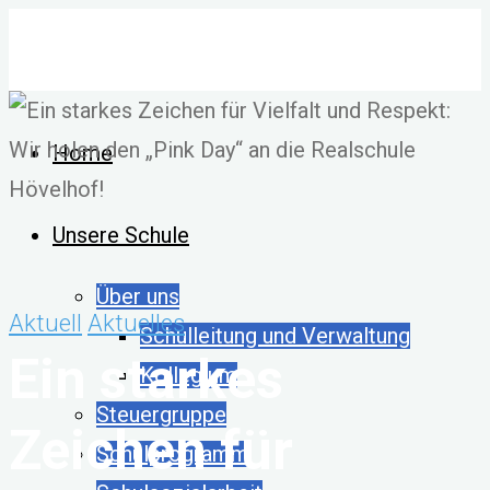
Zum
Inhalt
springen
Home
Unsere Schule
Über uns
Aktuell
Aktuelles
Schulleitung und Verwaltung
Ein starkes
Kollegium
Steuergruppe
Zeichen für
Schulprogramm