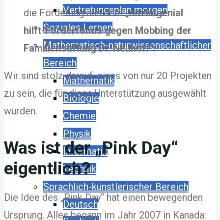
Vertretungsplan morgen
die Förderung aus dem
„sozialgenial
Soziales Lernen
hilft-Förderfonds gegen Mobbing der
Mathematisch-naturwissenschaftlicher
Familienstiftung Dr. Neuhoff“
.
Bereich
Wir sind stolz darauf, eines von nur 20 Projekten
Mathematik
zu sein, die für diese Unterstützung ausgewählt
Biologie
wurden.
Chemie
Physik
Was ist der „Pink Day“
Informatik
eigentlich?
Technik
Sprachlich-künstlerischer Bereich
Die Idee des „Pink Day“ hat einen bewegenden
Deutsch
Ursprung. Alles begann im Jahr 2007 in Kanada: