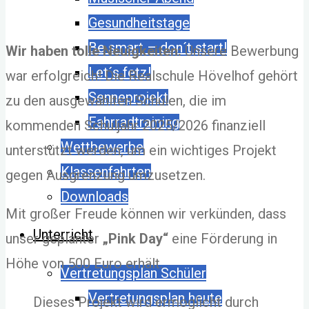
Gesundheitstage
Be smart – don´t start!
Wir haben tolle Neuigkeiten:
Unsere Bewerbung
Let´s fetz!
war erfolgreich! Die Realschule Hövelhof gehört
Senneprojekt
zu den ausgewählten Schulen, die im
Fahrradtraining
kommenden Schuljahr 2025/2026 finanziell
Wettbewerbe
unterstützt werden, um ein wichtiges Projekt
Klassenfahrten
gegen Ausgrenzung umzusetzen.
Downloads
Mit großer Freude können wir verkünden, dass
Unterricht
unser geplanter
„Pink Day“
eine Förderung in
Höhe von 500 Euro erhält.
Vertretungsplan Schüler
Vertretungsplan heute
Dieses Projekt wird ermöglicht durch