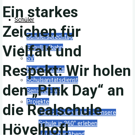
Ein starkes
Schüler
Zeichen für
Schülersprechtag
Vielfalt und
Schullaufbahn
SV
Respekt: Wir holen
Medienscouts
Schulsanitätsdienst
den „Pink Day“ an
Senioren-AG
Projekte
die Realschule
„Franz goes virtual“ – Unsere
Schule in 360° erleben
Hövelhof!
Musischer Abend