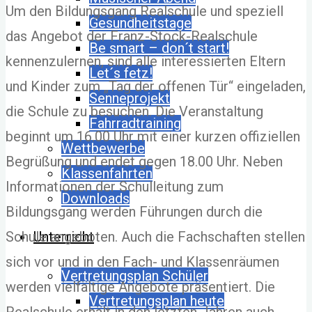
Um den Bildungsgang Realschule und speziell
Gesundheitstage
das Angebot der Franz-Stock-Realschule
Be smart – don´t start!
kennenzulernen, sind alle interessierten Eltern
Let´s fetz!
und Kinder zum „Tag der offenen Tür“ eingeladen,
Senneprojekt
die Schule zu besuchen. Die Veranstaltung
Fahrradtraining
beginnt um 16.00 Uhr mit einer kurzen offiziellen
Wettbewerbe
Begrüßung und endet gegen 18.00 Uhr. Neben
Klassenfahrten
Informationen der Schulleitung zum
Downloads
Bildungsgang werden Führungen durch die
Schule angeboten. Auch die Fachschaften stellen
Unterricht
sich vor und in den Fach- und Klassenräumen
Vertretungsplan Schüler
werden vielfältige Angebote präsentiert. Die
Vertretungsplan heute