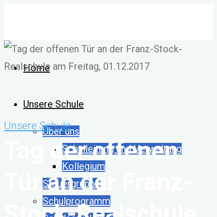
Zum
Inhalt
springen
Home
Unsere Schule
Unsere Schule
Über uns
Tag der offenen
Schulleitung und Verwaltung
Kollegium
Tür an der Franz-
Steuergruppe
Schulprogramm
Stock-Realschule