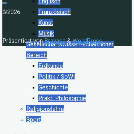
Englisch
©2026
Französisch
Kunst
Musik
Präsentiert von
Bravada
&
WordPress
.
Gesellschaftswissen-schaftlicher
Bereich
Erdkunde
Politik / SoWi
Geschichte
Prakt. Philosophie
Religionslehre
Sport