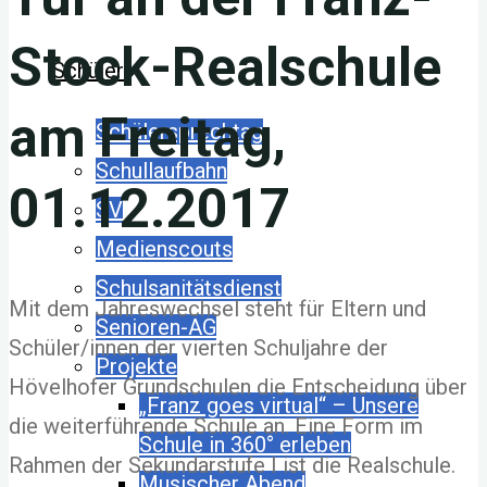
Stock-Realschule
Schüler
am Freitag,
Schülersprechtag
Schullaufbahn
01.12.2017
SV
Medienscouts
Schulsanitätsdienst
Mit dem Jahreswechsel steht für Eltern und
Senioren-AG
Schüler/innen der vierten Schuljahre der
Projekte
Hövelhofer Grundschulen die Entscheidung über
„Franz goes virtual“ – Unsere
die weiterführende Schule an. Eine Form im
Schule in 360° erleben
Rahmen der Sekundarstufe I ist die Realschule.
Musischer Abend