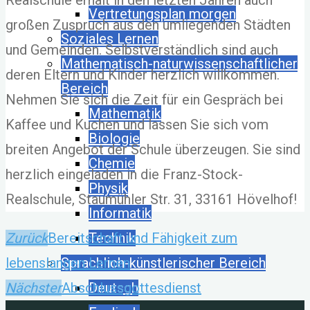
Realschule erhält in den letzten Jahren auch
Vertretungsplan morgen
großen Zuspruch aus den umliegenden Städten
Soziales Lernen
und Gemeinden. Selbstverständlich sind auch
Mathematisch-naturwissenschaftlicher
deren Eltern und Kinder herzlich willkommen.
Bereich
Nehmen Sie sich die Zeit für ein Gespräch bei
Mathematik
Kaffee und Kuchen und lassen Sie sich vom
Biologie
breiten Angebot der Schule überzeugen. Sie sind
Chemie
herzlich eingeladen in die Franz-Stock-
Physik
Realschule, Staumühler Str. 31, 33161 Hövelhof!
Informatik
Zurück
Bereitschaft und Fähigkeit zum
Technik
lebenslangen Lernen
Sprachlich-künstlerischer Bereich
Nächster
Abschlussgottesdienst
Deutsch