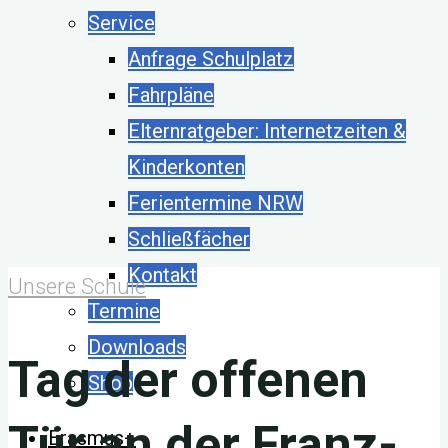
Service
Anfrage Schulplatz
Fahrpläne
Elternratgeber: Internetzeiten &
Kinderkonten
Ferientermine NRW
Schließfächer
Kontakt
Unsere Schule
Termine
Downloads
Tag der offenen
Shop
Tür an der Franz-
Erasmus+