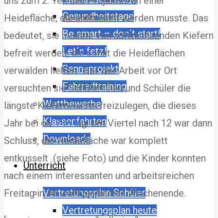
uns zum 2. Teil des Projektes an einer
Gesundheitstage
Heidefläche, die entkusselt werden musste. Das
Be smart – don´t start!
bedeutet, sie musste von aufwachsenden Kiefern
Let´s fetz!
befreit werden, die sonst die Heideflächen
Senneprojekt
verwalden ließen. Bei der Arbeit vor Ort
Fahrradtraining
versuchten sie Schülerinnen und Schüler die
Wettbewerbe
längste Kiefernwurzel freizulegen, die dieses
Klassenfahrten
Jahr bei ca. 7 m lag. Um Viertel nach 12 war dann
Downloads
Schluss, die Heidefläche war komplett
entkusselt (siehe Foto) und die Kinder konnten
Unterricht
nach einem interessanten und arbeitsreichen
Vertretungsplan Schüler
Freitag in ihr wohlverdientes Wochenende.
Vertretungsplan heute