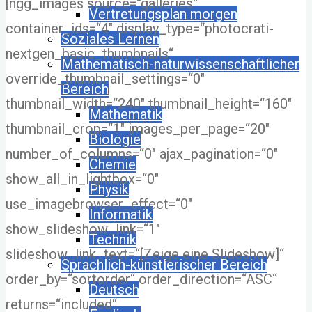
[ngg_images source=“galleries“
Vertretungsplan morgen
container_ids=“4″ display_type=“photocrati-
Soziales Lernen
nextgen_basic_thumbnails“
Mathematisch-naturwissenschaftlicher
override_thumbnail_settings=“0″
Bereich
thumbnail_width=“240″ thumbnail_height=“160″
Mathematik
thumbnail_crop=“1″ images_per_page=“20″
Biologie
number_of_columns=“0″ ajax_pagination=“0″
Chemie
show_all_in_lightbox=“0″
Physik
use_imagebrowser_effect=“0″
Informatik
show_slideshow_link=“1″
Technik
slideshow_link_text=“[Zeige eine Slideshow]“
Sprachlich-künstlerischer Bereich
order_by=“sortorder“ order_direction=“ASC“
Deutsch
returns=“included“