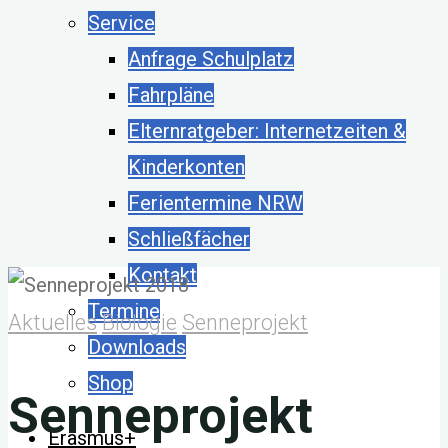
Service
Anfrage Schulplatz
Fahrpläne
Elternratgeber: Internetzeiten &
Kinderkonten
Ferientermine NRW
Schließfächer
Kontakt
Termine
Aktuelles
Biologie
Senneprojekt
Downloads
Shop
Senneprojekt
Erasmus+