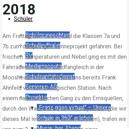
2018
Schüler
Schülersprechtag
Am Freitag, den 14.09., sind die Klassen 7a und
Schullaufbahn
7b zum diesjährigen Senneprojekt gefahren. Bei
SV
frischen Temperaturen und Nebel ging es mit den
Medienscouts
Fahrrädern los zum Sandfangteich in der
Schulsanitätsdienst
Moosheide. Dort erwartete uns bereits Frank
Senioren-AG
Ahnfeld von der biologischen Station. Nach
Projekte
einem naturkundlichen Gang zu den Emsquellen,
„Franz goes virtual“ – Unsere
durch den Wald und zu den Sennepferden (die wir
Schule in 360° erleben
dieses Mal leider nicht sehen konnten), trafen wir
Musischer Abend