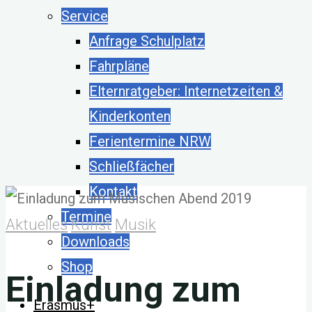
Service
Anfrage Schulplatz
Fahrpläne
Elternratgeber: Internetzeiten &
Kinderkonten
Ferientermine NRW
Schließfächer
Kontakt
Termine
Aktuelles
Kunst
Musik
Downloads
Shop
Einladung zum
Erasmus+