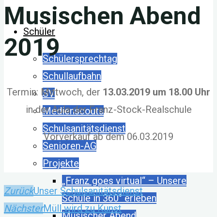
Musischen Abend
Schüler
2019
Schülersprechtag
Schullaufbahn
Termin: Mittwoch, der
13.03.2019 um 18.00 Uhr
SV
in der Aula der Franz-Stock-Realschule
Medienscouts
Schulsanitätsdienst
Vorverkauf ab dem 06.03.2019
Senioren-AG
Projekte
„Franz goes virtual“ – Unsere
Zurück
Unser Schulsanitätsdienst
Schule in 360° erleben
Nächster
Müll wird zu Kunst
Musischer Abend