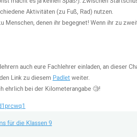
Sonst macht es ja keinen Spaß!). Zwischen Startschus
chiedene Aktivitäten (zu Fuß, Rad) nutzen.
 zu Menschen, denen ihr begegnet! Wenn ihr zu zwei
lehrern auch eure Fachlehrer einladen, an dieser C
h den Link zu diesem
Padlet
weiter.
ich ehrlich bei der Kilometerangabe 🧐!
cd1prcwq1
s für die Klassen 9