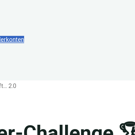
derkonten
er-Challenge 