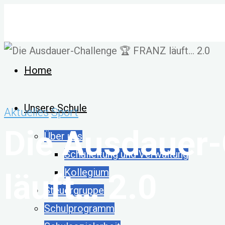
Zum
Inhalt
springen
Home
Unsere Schule
Aktuelles
Sport
Die Ausdauer
Über uns
Schulleitung und Verwaltung
Kollegium
läuft… 2.0
Steuergruppe
Schulprogramm