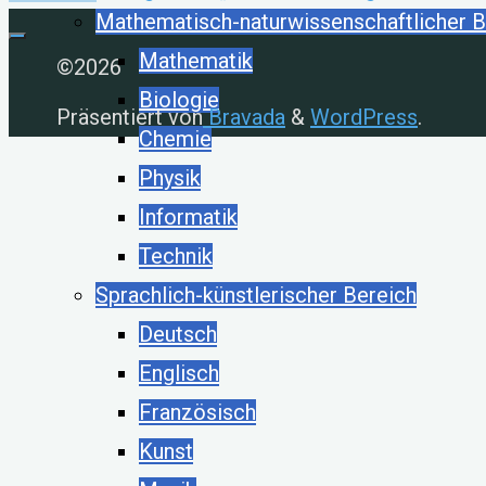
Mathematisch-naturwissenschaftlicher B
Mathematik
©2026
Biologie
Präsentiert von
Bravada
&
WordPress
.
Chemie
Physik
Informatik
Technik
Sprachlich-künstlerischer Bereich
Deutsch
Englisch
Französisch
Kunst