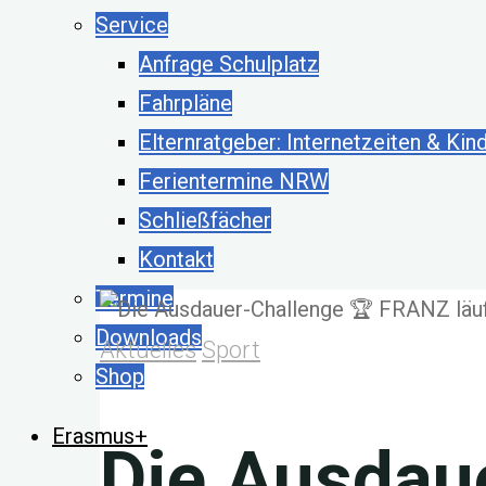
Service
Anfrage Schulplatz
Fahrpläne
Elternratgeber: Internetzeiten & Kin
Ferientermine NRW
Schließfächer
Kontakt
Termine
Downloads
Aktuelles
Sport
Shop
Erasmus+
Die Ausdau