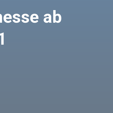
messe ab
1