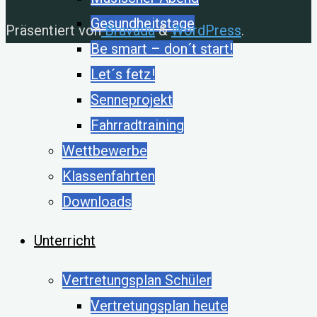
Gesundheitstage
Präsentiert von
Bravada
&
WordPress
.
Be smart – don´t start!
Let´s fetz!
Senneprojekt
Fahrradtraining
Wettbewerbe
Klassenfahrten
Downloads
Unterricht
Vertretungsplan Schüler
Vertretungsplan heute