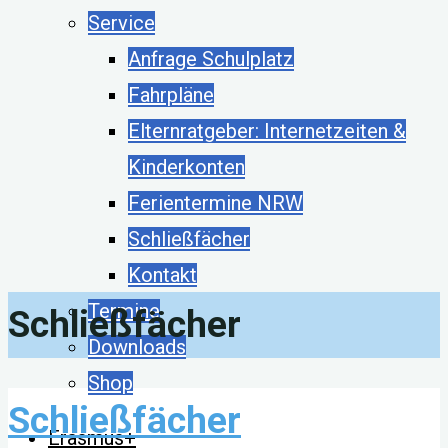
Service
Anfrage Schulplatz
Fahrpläne
Elternratgeber: Internetzeiten &
Kinderkonten
Ferientermine NRW
Schließfächer
Kontakt
Termine
Schließfächer
Downloads
Shop
Schließfächer
Erasmus+